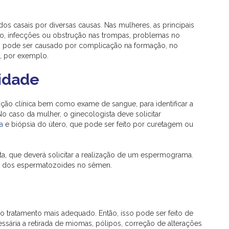
dos casais por diversas causas. Nas mulheres, as principais
o, infecções ou obstrução nas trompas, problemas no
, pode ser causado por complicação na formação, no
, por exemplo.
lidade
ação clínica bem como exame de sangue, para identificar a
o caso da mulher, o ginecologista deve solicitar
a
e biópsia do útero, que pode ser feito por curetagem ou
sta, que deverá solicitar a realização de um espermograma.
ade dos espermatozoides no sêmen.
se o tratamento mais adequado. Então, isso pode ser feito de
essária a retirada de miomas, pólipos, correção de alterações