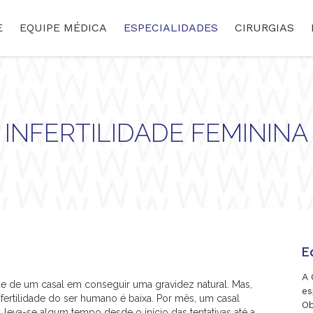
E
EQUIPE MÉDICA
ESPECIALIDADES
CIRURGIAS
INFERTILIDADE FEMININA
E
A 
ade de um casal em conseguir uma gravidez natural. Mas,
es
 fertilidade do ser humano é baixa. Por mês, um casal
Ob
 leva-se algum tempo desde o início das tentativas até a