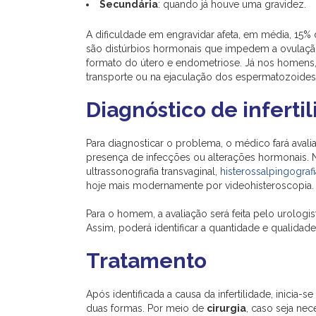
Secundária
: quando já houve uma gravidez.
A dificuldade em engravidar afeta, em média, 15% 
são distúrbios hormonais que impedem a ovulaçã
formato do útero e endometriose. Já nos homens
transporte ou na ejaculação dos espermatozoides
Diagnóstico de inferti
Para diagnosticar o problema, o médico fará avali
presença de infecções ou alterações hormonais. N
ultrassonografia transvaginal,
histerossalpingografi
hoje mais modernamente por videohisteroscopia.
Para o homem, a avaliação será feita pelo urologi
Assim, poderá identificar a quantidade e qualid
Tratamento
Após identificada a causa da infertilidade, inicia-
duas formas. Por meio de
cirurgia
, caso seja nec