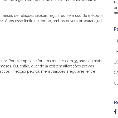
Hu
pr
co
12 meses de relações sexuais regulares, sem uso de métodos
ez. Após esse limite de tempo, ambos devem procurar ajuda
P
HI
LI
enor. Por exemplo, se for uma mulher com 35 anos ou mais,
L
meses. Ou, então, quando já existem alterações prévias
icos, infecção pélvica, menstruações irregulares, entre
C
C
R