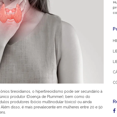
Hu
pr
co
P
HI
LI
L
C
C
ios tireoidianos, o hipertireoidismo pode ser secundário à
 único produtor (Doença de Plummer), bem como do
R
ulos produtores (bócio multinodular tóxico) ou ainda
 Além disso, é mais prevalecente em mulheres entre 20 e 50
ens.